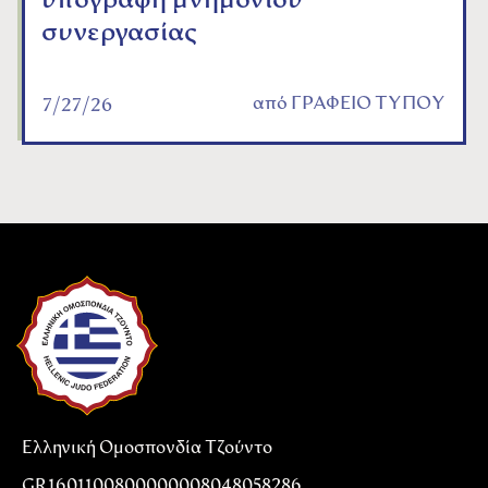
υπογραφή μνημονίου
συνεργασίας
από
ΓΡΑΦΕΙΟ ΤΥΠΟΥ
7/27/26
Ελληνική Ομοσπονδία Τζούντο
GR1601100800000008048058286