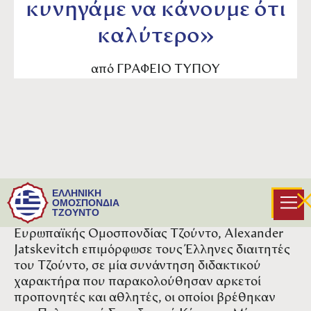
κυνηγάμε να κάνουμε ότι
καλύτερο»
από
ΓΡΑΦΕΙΟ ΤΥΠΟΥ
Ένα πολύ ενδιαφέρον και υψηλού επιπέδου
ΕΛΛΗΝΙΚΗ
σεμινάριο για την διαιτησία διεξήχθη στην
ΟΜΟΣΠΟΝΔΙΑ
ΤΖΟΥΝΤΟ
Αργυρούπολη. Ο Referee Commissioner της
Ευρωπαϊκής Ομοσπονδίας Τζούντο, Alexander
Jatskevitch επιμόρφωσε τους Έλληνες διαιτητές
του Τζούντο, σε μία συνάντηση διδακτικού
χαρακτήρα που παρακολούθησαν αρκετοί
προπονητές και αθλητές, οι οποίοι βρέθηκαν