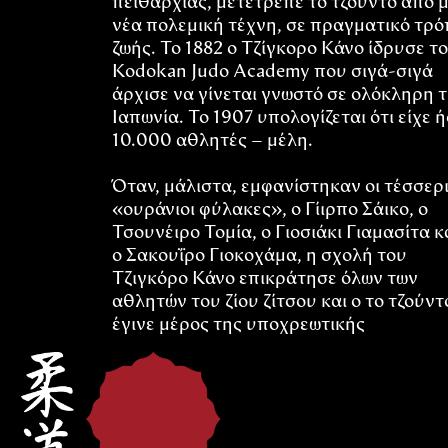
πειθαρχίας, μετέτρεπε το τζούντο από μ
νέα πολεμική τέχνη, σε πραγματικό τρό
ζωής. Το 1882 ο Τζίγκορο Κάνο ίδρυσε το
Kodokan Judo Academy που σιγά-σιγά
άρχισε να γίνεται γνωστό σε ολόκληρη 
Ιαπωνία. Το 1907 υπολογίζεται ότι είχε 
10.000 αθλητές – μέλη.
Όταν, μάλιστα, εμφανίστηκαν οι τέσσερ
«ουράνιοι φύλακες», ο Γίιρπο Σάικο, ο
Τσουνέιρο Τομία, ο Γιοσιάκι Γιαμασίτα κ
ο Σακουΐρο Γιοκοχάμα, η σχολή του
Τζιγκόρο Κάνο επικράτησε όλων των
αθλητών του ζίου ζίτσου και ο το τζούντ
έγινε μέρος της υποχρεωτικής