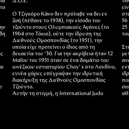
ια
Δ.Ο.Ε.
τω
πο
εί
Ο Τζιγκόρο Κάνο δεν πρόλαβε να δει εν
στ
ζωή (πέθανε το 1938), την είσοδο του
56
την
τζούντο στους Ολυμπιακούς Αγώνες (το
25
ήδη
1964 στο Τόκιο), ούτε την ίδρυση της
το
Διεθνούς Ομοσπονδίας (το 1951), την
οποία είχε προτείνει ο ίδιος από τη
Στ
ις
δεκαετία του ‘30. Για την ακρίβεια ήταν 12
με
Μαΐου του 1951 όταν σε ένα δωμάτιο του
αν
αι
κινέζικου εστιατορίου Choy’ s στο Λονδίνο,
εν
εννέα χώρες υπέγραψαν την ιδρυτική
ιδ
διακήρυξη της Διεθνούς Ομοσπονδίας
πο
ο
Τζούντο.
σω
Αυτήν τη στιγμή, η International Judo
αθ