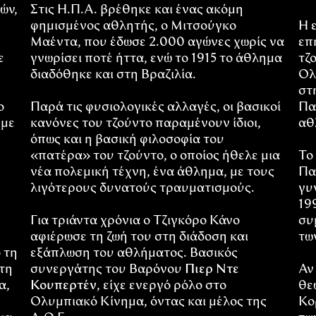
ών,
Στις Η.Π.Α. βρέθηκε και ένας ακόμη
φημισμένος αθλητής, ο Μιτσούγκο
Η 
Μαέντα, που έδωσε 2.000 αγώνες χωρίς να
επ
ε
γνωρίσει ποτέ ήττα, ενώ το 1915 το άθλημα
τζ
διαδόθηκε και στη Βραζιλία.
Ολ
στ
ο
Παρά τις φυσιολογικές αλλαγές, οι βασικοί
Πα
 με
κανόνες του τζούντο παραμένουν ίδιοι,
αθ
όπως και η βασική φιλοσοφία του
«πατέρα» του τζούντο, ο οποίος ήθελε μια
Το
νέα πολεμική τέχνη, ένα άθλημα, με τους
Πα
λιγότερους δυνατούς τραυματισμούς.
γυ
19
Για τριάντα χρόνια ο Τζιγκόρο Κάνο
συ
αφιέρωσε τη ζωή του στη διάδοση και
τω
 τη
εξάπλωση του αθλήματος. Βασικός
τη
συνεργάτης του Βαρόνου
Πιερ Ντε
Αν
α,
Κουπερτέν
, είχε ενεργό ρόλο στο
θε
Ολυμπιακό Κίνημα, όντας και μέλος της
Κο