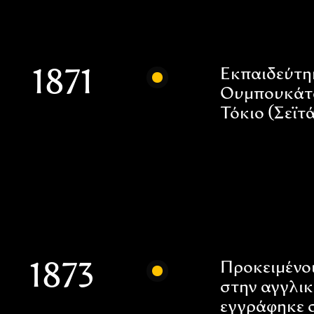
Εκπαιδεύτηκ
1871
Ουμπουκάτα 
Τόκιο (Σεϊτ
Προκειμένου
1873
στην αγγλικ
εγγράφηκε σ