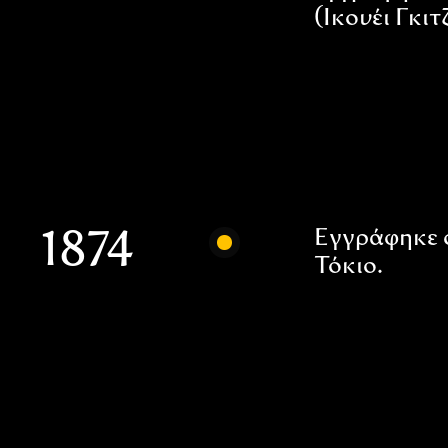
(Ικουέι Γκιτ
Εγγράφηκε 
1874
Τόκιο.