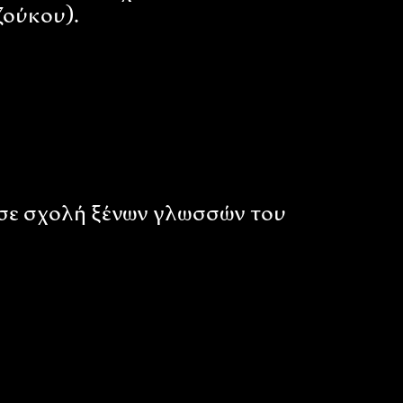
ζούκου).
σε σχολή ξένων γλωσσών του