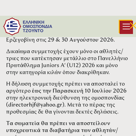
Καλούνται τα σωματεία να δηλώσουν συμμετοχή
ΕΛΛΗΝΙΚΗ
για το Βαλκανικό Πρωτάθλημα Juniors A' (U12)
ΟΜΟΣΠΟΝΔΙΑ
ΤΖΟΥΝΤΟ
2026 που θα πραγματοποιηθεί στη Βοσνία -
Ερζεγοβίνη στις
29 & 30 Αυγούστου 2026
.
Δικαίωμα συμμετοχής έχουν μόνο οι αθλητές/
τριες που κατέκτησαν μετάλλιο στο Πανελλήνιο
Πρωτάθλημα Juniors A' (U12) 2026 και μόνο
στην κατηγορία κιλών όπου διακρίθηκαν.
Η δήλωση συμμετοχής πρέπει να αποσταλεί το
αργότερο
έως την Παρασκευή 10 Ιουλίου 2026
στην ηλεκτρονική διεύθυνση της ομοσπονδίας
(
directorhjf@yahoo.gr
). Μετά το πέρας της
προθεσμίας δε θα γίνονται δεκτές δηλώσεις.
Τα σωματεία θα πρέπει να αποστείλουν
υποχρεωτικά τα διαβατήρια των αθλητών/