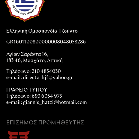
Ελληνική Ομοσπονδία Τζούντο
GR1601100800000008048058286
Αγίων Σαράντα 16,
183 46, Μοσχάτο, Αττική
Τηλέφωνο: 210 4834030
e-mail:
directorhjf@yahoo.gr
ΓΡΑΦΕΙΟ ΤΥΠΟΥ
Τηλέφωνο: 693 6034 973
e-mail: giannis_hatzi@hotmail.com
ΕΠΊΣΗΜΟΣ ΠΡΟΜΗΘΕΥΤΉΣ