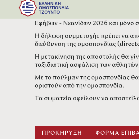
πραγματοποιηθεί στην πόλη Μπούν
ΕΛΛΗΝΙΚΗ
ΟΜΟΣΠΟΝΔΙΑ
ΤΖΟΥΝΤΟ
Δικαίωμα συμμετοχής έχουν
μόνο
ο
Εφήβων - Νεανίδων 2026 και
μόνο σ
Η δήλωση συμμετοχής πρέπει να απ
διεύθυνση της ομοσπονδίας (
direct
Η μετακίνηση της αποστολής θα γίνε
ταξιδιωτική ασφάλιση των αθλητών
Με το πούλμαν της ομοσπονδίας θα 
οριστούν από την ομοσπονδία.
Τα σωματεία οφείλουν να αποστείλ
ΠΡΟΚΗΡΥΞΗ
ΦΟΡΜΑ ΕΠΙΒ