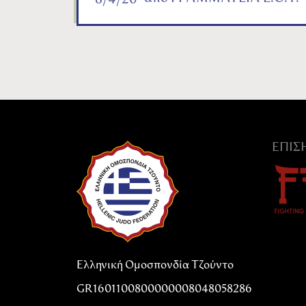
8/4/26
ΕΠΊ
Ελληνική Ομοσπονδία Τζούντο
GR1601100800000008048058286