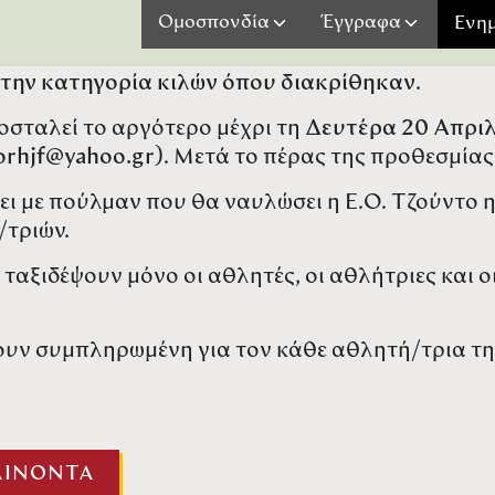
τβα του Μαυροβουνίου στις 9-10/05/2026.
Ομοσπονδία
Έγγραφα
Ενη
ι αθλητές και οι αθλήτριες που κατέκτησαν με
την κατηγορία κιλών όπου διακρίθηκαν
.
οσταλεί το αργότερο μέχρι τη
Δευτέρα 20 Απριλ
orhjf@yahoo.gr
). Μετά το πέρας της προθεσμίας 
ι με πούλμαν που θα ναυλώσει η Ε.Ο. Τζούντο η
/τριών.
ταξιδέψουν μόνο οι αθλητές, οι αθλήτριες και 
ουν συμπληρωμένη για τον κάθε αθλητή/τρια τ
ΑΙΝΟΝΤΑ