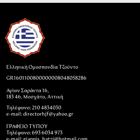
Ελληνική Ομοσπονδία Τζούντο
GR1601100800000008048058286
Αγίων Σαράντα 16,
183 46, Μοσχάτο, Αττική
Τηλέφωνο: 210 4834030
e-mail:
directorhjf@yahoo.gr
ΓΡΑΦΕΙΟ ΤΥΠΟΥ
Τηλέφωνο: 693 6034 973
e-mail: giannis_hatzi@hotmail.com