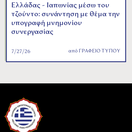
Ελλάδας - Ιαπωνίας μέσω του
τζούντο: συνάντηση με θέμα την
υπογραφή μνημονίου
συνεργασίας
από
ΓΡΑΦΕΙΟ ΤΥΠΟΥ
7/27/26