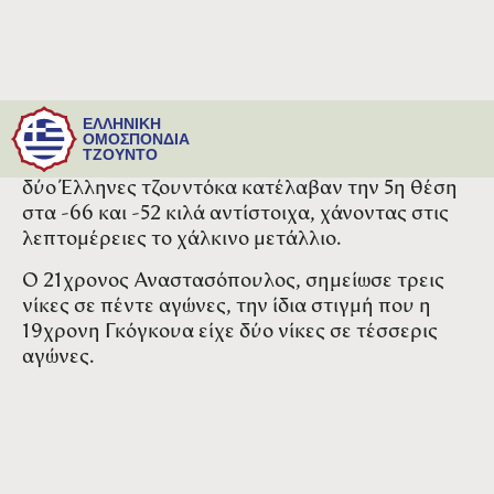
Στο κατώφλι του βάθρου των νικητών στο Riga
ΕΛΛΗΝΙΚΗ
Senior European Cup 2026 βρέθηκαν οι Αδάμ
ΟΜΟΣΠΟΝΔΙΑ
ΤΖΟΥΝΤΟ
Αναστασόπουλος και Μαρία Ελένη Γκόγκουα. Οι
δύο Έλληνες τζουντόκα κατέλαβαν την 5η θέση
στα -66 και -52 κιλά αντίστοιχα, χάνοντας στις
λεπτομέρειες το χάλκινο μετάλλιο.
Ο 21χρονος Αναστασόπουλος, σημείωσε τρεις
νίκες σε πέντε αγώνες, την ίδια στιγμή που η
19χρονη Γκόγκουα είχε δύο νίκες σε τέσσερις
αγώνες.