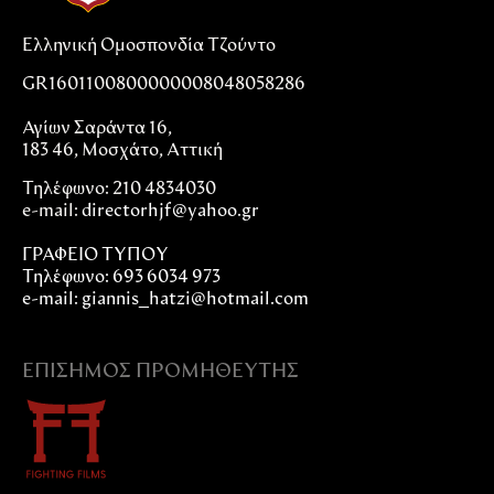
Ελληνική Ομοσπονδία Τζούντο
GR1601100800000008048058286
Αγίων Σαράντα 16,
183 46, Μοσχάτο, Αττική
Τηλέφωνο: 210 4834030
e-mail:
directorhjf@yahoo.gr
ΓΡΑΦΕΙΟ ΤΥΠΟΥ
Τηλέφωνο: 693 6034 973
e-mail: giannis_hatzi@hotmail.com
ΕΠΊΣΗΜΟΣ ΠΡΟΜΗΘΕΥΤΉΣ