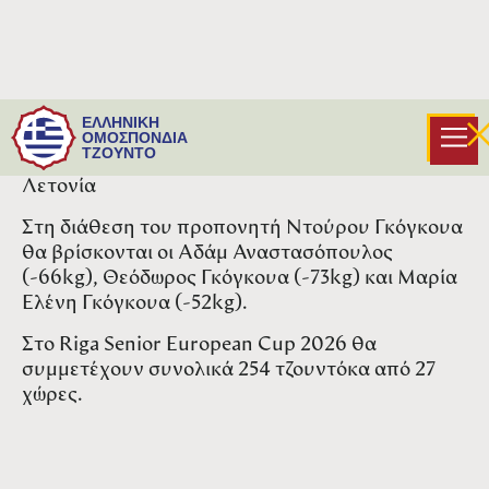
Τριπλή εκπροσώπηση για το ελληνικό τζούντο
ΕΛΛΗΝΙΚΗ
στο Riga Senior European Cup 2026 που θα γίνει
ΟΜΟΣΠΟΝΔΙΑ
ΤΖΟΥΝΤΟ
το Σαββατοκύριακο 21-22 Μαρτίου στην
Λετονία
Στη διάθεση του προπονητή Ντούρου Γκόγκουα
θα βρίσκονται οι Αδάμ Αναστασόπουλος
(-66kg), Θεόδωρος Γκόγκουα (-73kg) και Μαρία
Ελένη Γκόγκουα (-52kg).
Στο Riga Senior European Cup 2026 θα
συμμετέχουν συνολικά 254 τζουντόκα από 27
χώρες.