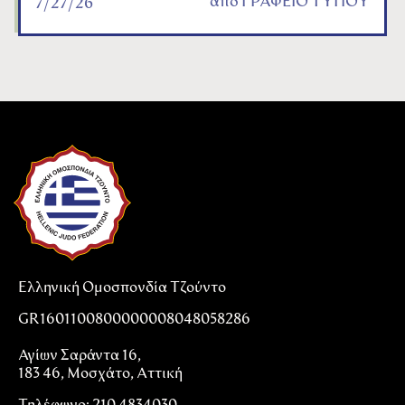
από
ΓΡΑΦΕΙΟ ΤΥΠΟΥ
7/27/26
Ελληνική Ομοσπονδία Τζούντο
GR1601100800000008048058286
Αγίων Σαράντα 16,
183 46, Μοσχάτο, Αττική