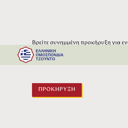
Βρείτε συνημμένη προκήρυξη για εν
Τζούντο από και προς το Βαλκανικό
ΕΛΛΗΝΙΚΗ
ΟΜΟΣΠΟΝΔΙΑ
Ιουνίου στη Μπίτολα.
ΤΖΟΥΝΤΟ
ΠΡΟΚΗΡΥΞΗ