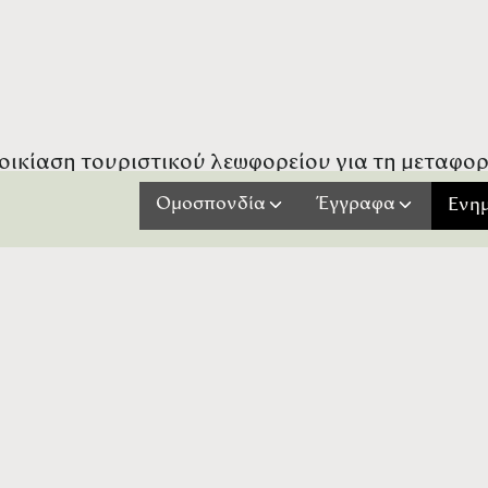
οικίαση τουριστικού λεωφορείου για τη μεταφο
 Πρωτάθλημα Παίδων - Κορασίδων Β' (U14) 2026 
Ομοσπονδία
Έγγραφα
Ενη