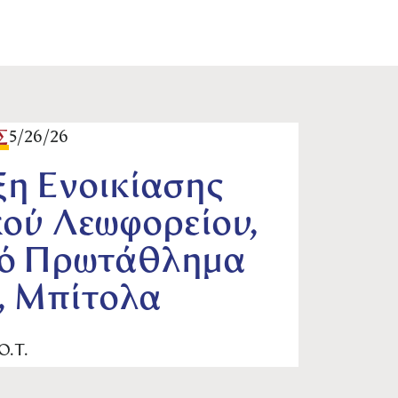
Σ
5/26/26
η Ενοικίασης
κού Λεωφορείου,
ό Πρωτάθλημα
, Μπίτολα
Ο.Τ.