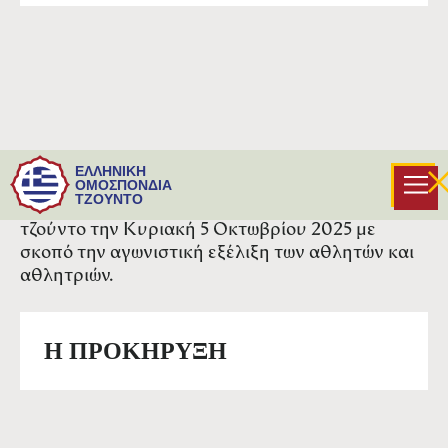
Ο Αθλητικός Σύλλογος Α.Ο.Ν. Αργυρούπολης -
ΕΛΛΗΝΙΚΗ
Ελληνικό, σε συνεργασία με την Ελληνική
ΟΜΟΣΠΟΝΔΙΑ
ΤΖΟΥΝΤΟ
Ομοσπονδία Τζούντο, διοργανώνει τουρνουά
τζούντο την Κυριακή 5 Οκτωβρίου 2025 με
σκοπό την αγωνιστική εξέλιξη των αθλητών και
αθλητριών.
H ΠΡΟΚΗΡΥΞΗ