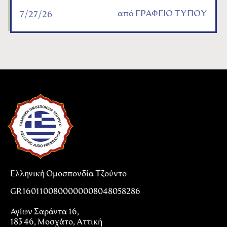
από
ΓΡΑΦΕΙΟ ΤΥΠΟΥ
7/27/26
Ελληνική Ομοσπονδία Τζούντο
GR1601100800000008048058286
Αγίων Σαράντα 16,
183 46, Μοσχάτο, Αττική