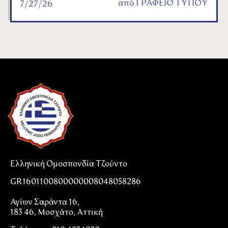
από
ΓΡΑΦΕΙΟ ΤΥΠΟΥ
7/27/26
Ελληνική Ομοσπονδία Τζούντο
GR1601100800000008048058286
Αγίων Σαράντα 16,
183 46, Μοσχάτο, Αττική