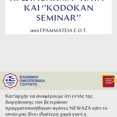
ΚΑΙ ‘’KODOKAN
SEMINAR’’
από
ΓΡΑΜΜΑΤΕΙΑ Ε.Ο.Τ.
Κύριοι, στα πλαίσια του Πανευρωπαϊκου
ΕΛΛΗΝΙΚΗ
Πρωταθλήματος ΒΕΤΕΡΑΝΩΝ και ΚΑΤΑ
ΟΜΟΣΠΟΝΔΙΑ
ΤΖΟΥΝΤΟ
έχουμε νας σας ενημερώσουμε τα κάτωθι.
Κατ’αρχήν να αναφέρουμε ότι εντός της
διοργάνωσης των βετεράνων
πραγματοποιήθηκαν αγώνες NEWAZA κάτι το
οποίο μας δίνει ιδιαίτερη χαρά γιατί η