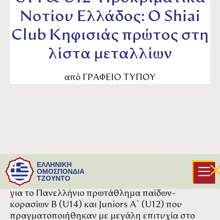
Νοτίου Ελλάδος: O Shiai
Club Κηφισιάς πρώτος στη
λίστα μεταλλίων
από
ΓΡΑΦΕΙΟ ΤΥΠΟΥ
Ο Shiai Κηφισιάς με 6 χρυσά, 7 ασημένια και 9
ΕΛΛΗΝΙΚΗ
χάλκινα, βρέθηκε στην κορυφή του πίνακα των
ΟΜΟΣΠΟΝΔΙΑ
ΤΖΟΥΝΤΟ
μεταλλίων, στα προκριματικά Νοτίου Ελλάδος
για το Πανελλήνιο πρωτάθλημα παίδων-
κορασίων Β (U14) και Juniors A` (U12) που
πραγματοποιήθηκαν με μεγάλη επιτυχία στο