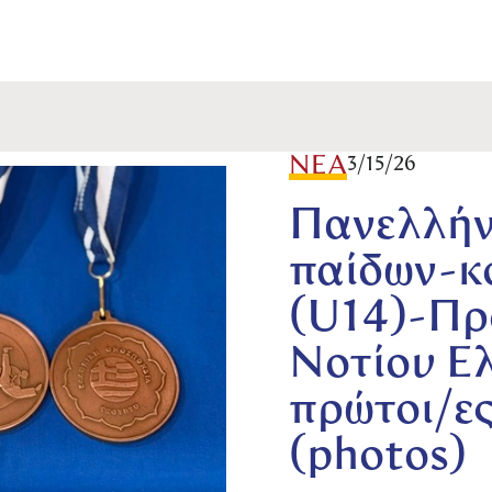
ΝΕΑ
3/15/26
Πανελλήν
παίδων-κ
(U14)-Πρ
Νοτίου Ελ
πρώτοι/ε
(photos)