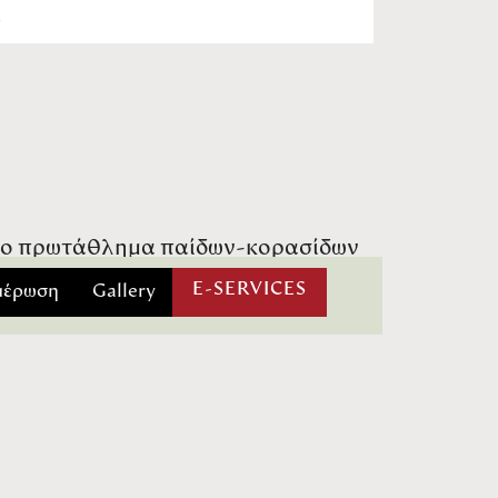
Υ
νιο πρωτάθλημα παίδων-κορασίδων
 συνολικά 183 αθλητών και
E-SERVICES
μέρωση
Gallery