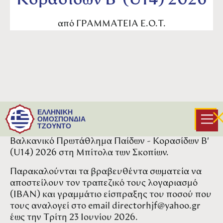
Κορασίδων Β' (U14) 2026
από
ΓΡΑΜΜΑΤΕΙΑ Ε.Ο.Τ.
Βρείτε συνημμένη ανακοίνωση σχετικά με την
ΕΛΛΗΝΙΚΗ
οικονομική επιβράβευση των σωματείων των
ΟΜΟΣΠΟΝΔΙΑ
ΤΖΟΥΝΤΟ
οποίων οι αθλητές/τριες διακρίθηκαν στο
Βαλκανικό Πρωτάθλημα Παίδων - Κορασίδων Β'
(U14) 2026 στη Μπίτολα των Σκοπίων.
Παρακαλούνται τα βραβευθέντα σωματεία να
αποστείλουν τον τραπεζικό τους λογαριασμό
(IBAN) και γραμμάτιο είσπραξης του ποσού που
τους αναλογεί στο email directorhjf@yahoo.gr
έως την Τρίτη 23 Ιουνίου 2026.