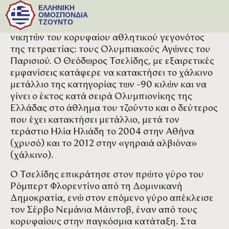
Δώδεκα χρόνια μετά το μετάλλιο του Ηλία
ΕΛΛΗΝΙΚΗ
Ηλιάδη στο «Λονδίνο 2012» και το ελληνικό
ΟΜΟΣΠΟΝΔΙΑ
ΤΖΟΥΝΤΟ
τζούντο βρέθηκε και πάλι στο βάθρο των
νικητών του κορυφαίου αθλητικού γεγονότος
της τετραετίας: τους Ολυμπιακούς Αγώνες του
Παρισιού. Ο Θεόδωρος Τσελίδης, με εξαιρετικές
εμφανίσεις κατάφερε να κατακτήσει το χάλκινο
μετάλλιο της κατηγορίας των -90 κιλών και να
γίνει ο έκτος κατά σειρά Ολυμπιονίκης της
Ελλάδας στο άθλημα του τζούντο και ο δεύτερος
που έχει κατακτήσει μετάλλιο, μετά τον
τεράστιο Ηλία Ηλιάδη το 2004 στην Αθήνα
(χρυσό) και το 2012 στην «γηραιά αλβιόνα»
(χάλκινο).
Ο Τσελίδης επικράτησε στον πρώτο γύρο του
Ρόμπερτ Φλορεντίνο από τη Δομινικανή
Δημοκρατία, ενώ στον επόμενο γύρο απέκλεισε
τον Σέρβο Νεμάνια Μάιντοβ, έναν από τους
κορυφαίους στην παγκόσμια κατάταξη. Στα