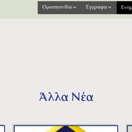
ν «γηραιά αλβιόνα». Πρόκειται για τους Ηρακλ
Ομοσπονδία
Έγγραφα
Ενη
(-90κ.) και Αλεξάνδρα Παπαγιαννάκη (-70κ.). Υ
Άλλα Νέα