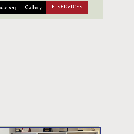
ή Μπαλαμπανίδη (-73 κιλά), Μάριο
E-SERVICES
μέρωση
Gallery
πεύθυνος προπονητής είναι ο