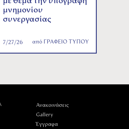
με θέμα την υπογραφή
μνημονίου
συνεργασίας
από
ΓΡΑΦΕΙΟ ΤΥΠΟΥ
7/27/26
Α
Ανακοινώσεις
Gallery
Έγγραφα