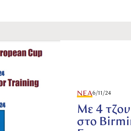
ΝΕΑ
6/11/24
Με 4 τζο
στο Birmi