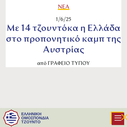
ΝΕΑ
1/6/25
Με 14 τζουντόκα η Ελλάδα
στο προπονητικό καμπ της
Αυστρίας
από
ΓΡΑΦΕΙΟ ΤΥΠΟΥ
Η παράδοση θέλει το προπονητικό καμπ του
ΕΛΛΗΝΙΚΗ
Mittersill να σηματοδοτεί την έναρξη του
ΟΜΟΣΠΟΝΔΙΑ
ΤΖΟΥΝΤΟ
ετήσιου προγραμματισμού της
European Judo