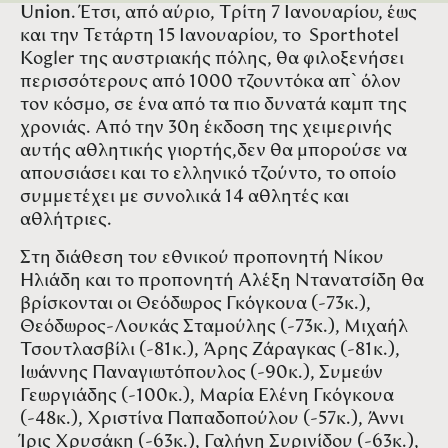
Union
. Έτσι, από αύριο, Τρίτη 7 Ιανουαρίου, έως
και την Τετάρτη 15 Ιανουαρίου, το Sporthotel
Kogler της αυστριακής πόλης, θα φιλοξενήσει
περισσότερους από 1000 τζουντόκα απ` όλον
τον κόσμο, σε ένα από τα πιο δυνατά καμπ της
χρονιάς. Από την 30η έκδοση της χειμερινής
αυτής αθλητικής γιορτής,δεν θα μπορούσε να
απουσιάσει και το ελληνικό τζούντο, το οποίο
συμμετέχει με συνολικά 14 αθλητές και
αθλήτριες.
Στη διάθεση του εθνικού προπονητή Νίκου
Ηλιάδη και το προπονητή Αλέξη Ντανατσίδη θα
βρίσκονται οι Θεόδωρος Γκόγκουα (-73κ.),
Θεόδωρος-Λουκάς Σταμούλης (-73κ.), Μιχαήλ
Τσουτλασβίλι (-81κ.), Άρης Ζάραγκας (-81κ.),
Ιωάννης Παναγιωτόπουλος (-90κ.), Συμεών
Γεωργιάδης (-100κ.), Μαρία Ελένη Γκόγκουα
(-48κ.), Χριστίνα Παπαδοπούλου (-57κ.), Άννι
Ίρις Χρυσάκη (-63κ.), Γαλήνη Συρινίδου (-63κ.),