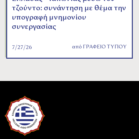
τζούντο: συνάντηση με θέμα την
υπογραφή μνημονίου
συνεργασίας
από
ΓΡΑΦΕΙΟ ΤΥΠΟΥ
7/27/26