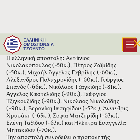
Δεκατέσσερις τζουντόκα θα εκπροσωπήσουν
ΕΛΛΗΝΙΚΗ
την Ελλάδα στο Telavi Cadet European Cup 2024
ΟΜΟΣΠΟΝΔΙΑ
ΤΖΟΥΝΤΟ
που θα γίνει τo Σαββατοκύριακο στην Γεωργία.
Η ελληνική αποστολή: Αντώνιος
Νικολακόπουλος (-50κ.), Πέτρος Ζαϊμίδης
(-50κ.), Μιχαήλ Άγγελος Γαβρίλης (-60κ.),
Αλέξανδρος Πολυχρονίδης (-60κ.), Γεώργιος
Σπανός (-66κ.), Νικόλαος Τζαγκίδης (-81κ.),
Άγγελος Κωστελίδης (-90κ.), Γεώργιος
Τζιγκουζίδης (-90κ.), Νικόλαος Νικολαΐδης
(+90κ.), Βερονίκη Ιωσηφίδου (-52κ.), Άννυ-Ίρις
Χρυσάκη (-63κ.), Σοφία Ματζηρίδη (-63κ.),
Ελένη Ταξίδου (-63κ.) και Ηλέκτρα Ευαγγελία
Μητακίδου (-70κ.).
Την αποστολή συνοδεύει ο προπονητής