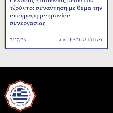
Ελλάδας - Ιαπωνίας μέσω του
τζούντο: συνάντηση με θέμα την
υπογραφή μνημονίου
συνεργασίας
από
ΓΡΑΦΕΙΟ ΤΥΠΟΥ
7/27/26