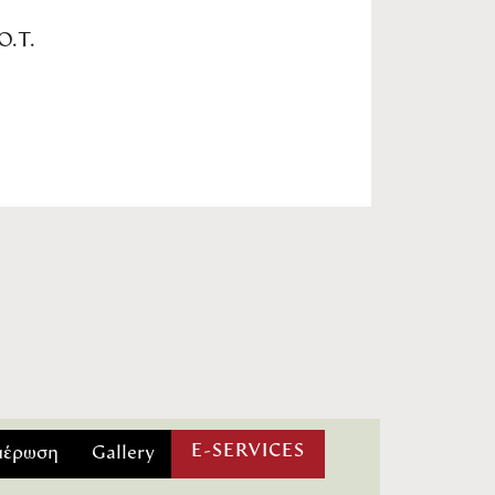
Ο.Τ.
E-SERVICES
μέρωση
Gallery