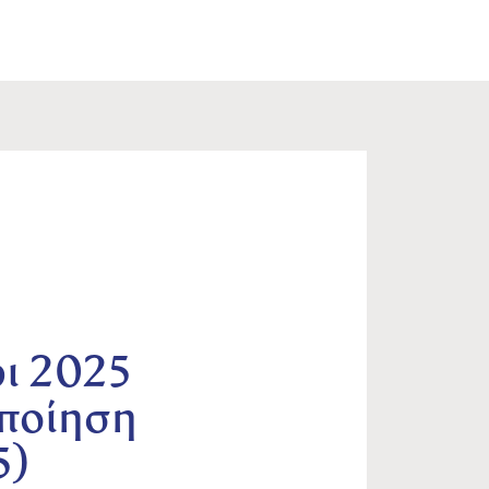
ι 2025
οποίηση
5)