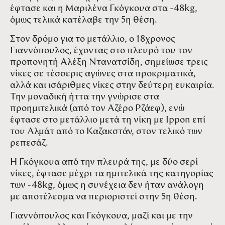
έφτασε και η Μαριλένα Γκόγκουα στα -48kg,
όμως τελικά κατέλαβε την 5η θέση.
Στον δρόμο για το μετάλλιο, ο 18χρονος
Γιαννόπουλος, έχοντας στο πλευρό του τον
προπονητή Αλέξη Ντανατσίδη, σημείωσε τρεις
νίκες σε τέσσερις αγώνες στα προκριματικά,
αλλά και ισάριθμες νίκες στην δεύτερη ευκαιρία.
Την μοναδική ήττα την γνώρισε στα
προημιτελικά (από τον Αζέρο Ρζάεφ), ενώ
έφτασε στο μετάλλιο μετά τη νίκη με Ippon επί
του Αλμάτ από το Καζακστάν, στον τελικό των
ρεπεσάζ.
Η Γκόγκουα από την πλευρά της, με δύο σερί
νίκες, έφτασε μέχρι τα ημιτελικά της κατηγορίας
των -48kg, όμως η συνέχεια δεν ήταν ανάλογη
με αποτέλεσμα να περιοριστεί στην 5η θέση.
Γιαννόπουλος και Γκόγκουα, μαζί και με την