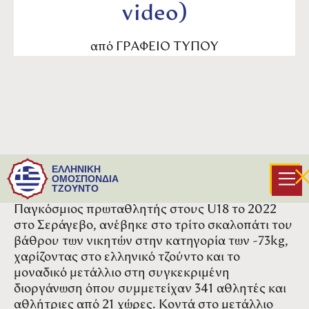
video)
από
ΓΡΑΦΕΙΟ ΤΥΠΟΥ
Το πρώτο του διεθνές μετάλλιο στους U21,
ΕΛΛΗΝΙΚΗ
κατέκτησε ο Δημήτρης Γιαννόπουλος. Στο
ΟΜΟΣΠΟΝΔΙΑ
ΤΖΟΥΝΤΟ
Malaga Junior European Cup 2024, ο «χάλκινος»
Παγκόσμιος πρωταθλητής στους U18 το 2022
στο Σεράγεβο, ανέβηκε στο τρίτο σκαλοπάτι του
βάθρου των νικητών στην κατηγορία των -73kg,
χαρίζοντας στο ελληνικό τζούντο και το
μοναδικό μετάλλιο στη συγκεκριμένη
διοργάνωση όπου συμμετείχαν 341 αθλητές και
αθλήτριες από 21 χώρες. Κοντά στο μετάλλιο