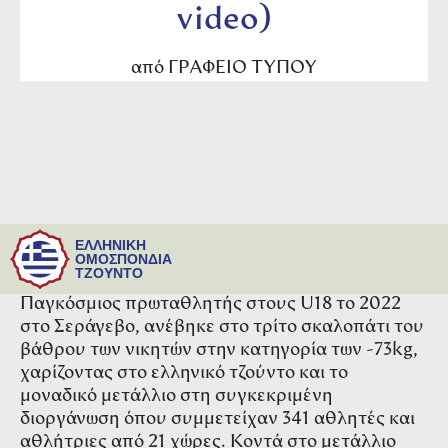
video)
από
ΓΡΑΦΕΙΟ ΤΥΠΟΥ
Το πρώτο του διεθνές μετάλλιο στους U21,
ΕΛΛΗΝΙΚΗ
κατέκτησε ο Δημήτρης Γιαννόπουλος. Στο
ΟΜΟΣΠΟΝΔΙΑ
ΤΖΟΥΝΤΟ
Malaga Junior European Cup 2024, ο «χάλκινος»
Παγκόσμιος πρωταθλητής στους U18 το 2022
στο Σεράγεβο, ανέβηκε στο τρίτο σκαλοπάτι του
βάθρου των νικητών στην κατηγορία των -73kg,
χαρίζοντας στο ελληνικό τζούντο και το
μοναδικό μετάλλιο στη συγκεκριμένη
διοργάνωση όπου συμμετείχαν 341 αθλητές και
αθλήτριες από 21 χώρες. Κοντά στο μετάλλιο