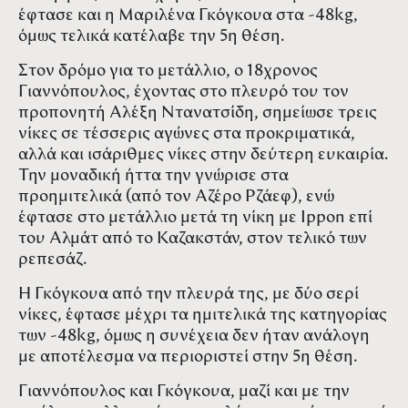
έφτασε και η Μαριλένα Γκόγκουα στα -48kg,
όμως τελικά κατέλαβε την 5η θέση.
Στον δρόμο για το μετάλλιο, ο 18χρονος
Γιαννόπουλος, έχοντας στο πλευρό του τον
προπονητή Αλέξη Ντανατσίδη, σημείωσε τρεις
νίκες σε τέσσερις αγώνες στα προκριματικά,
αλλά και ισάριθμες νίκες στην δεύτερη ευκαιρία.
Την μοναδική ήττα την γνώρισε στα
προημιτελικά (από τον Αζέρο Ρζάεφ), ενώ
έφτασε στο μετάλλιο μετά τη νίκη με Ippon επί
του Αλμάτ από το Καζακστάν, στον τελικό των
ρεπεσάζ.
Η Γκόγκουα από την πλευρά της, με δύο σερί
νίκες, έφτασε μέχρι τα ημιτελικά της κατηγορίας
των -48kg, όμως η συνέχεια δεν ήταν ανάλογη
με αποτέλεσμα να περιοριστεί στην 5η θέση.
Γιαννόπουλος και Γκόγκουα, μαζί και με την