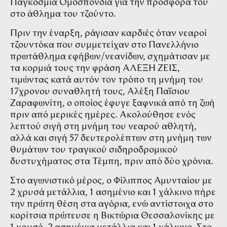
Παγκόσμια Ομοσπονδία για την προσφορά του
στο άθλημα του τζούντο.
Πριν την έναρξη, ράγισαν καρδιές όταν νεαροί
τζουντόκα που συμμετείχαν στο Πανελλήνιο
πρωτάθλημα εφήβων/νεανίδων, σχημάτισαν με
τα κορμιά τους την φράση ΑΛΕΞΗ ΖΕΙΣ,
τιμώντας κατά αυτόν τον τρόπο τη μνήμη του
17χρονου συναθλητή τους, Αλέξη Παΐσιου
Ζαραφωνίτη, ο οποίος έφυγε ξαφνικά από τη ζωή
πριν από μερικές ημέρες. Ακολούθησε ενός
λεπτού σιγή στη μνήμη του νεαρού αθλητή,
αλλά και σιγή 57 δευτερολέπτων στη μνήμη των
θυμάτων του τραγικού σιδηροδρομικού
δυστυχήματος στα Τέμπη, πριν από δύο χρόνια.
Στο αγωνιστικό μέρος, ο Φίλιππος Αμυνταίου με
2 χρυσά μετάλλια, 1 ασημένιο και 1 χάλκινο πήρε
την πρώτη θέση στα αγόρια, ενώ αντίστοιχα στο
κορίτσια πρώτευσε η Βικτώρια Θεσσαλονίκης με