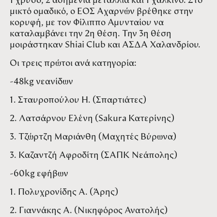
1 χρυσό, 2 ασημένια μετάλλια και 1 χάλκινο. Στο
μικτό ομαδικό, ο ΕΟΣ Αχαρνών βρέθηκε στην
κορυφή, με τον Φίλιππο Αμυνταίου να
καταλαμβάνει την 2η θέση. Την 3η θέση
μοιράστηκαν Shiai Club και ΑΣΔΑ Χαλανδρίου.
Οι τρεις πρώτοι ανά κατηγορία:
-48kg νεανίδων
1. Σταυροπούλου Η. (Σπαρτιάτες)
2. Λατσάρνου Ελένη (Sakura Κατερίνης)
3. Τζώρτζη Μαριάνθη (Μαχητές Βύρωνα)
3. Καζαντζή Αφροδίτη (ΣΑΠΚ Νεάπολης)
-60kg εφήβων
1. Πολυχρονίδης Α. (Άρης)
2. Γιαννάκης Α. (Νικηφόρος Ανατολής)