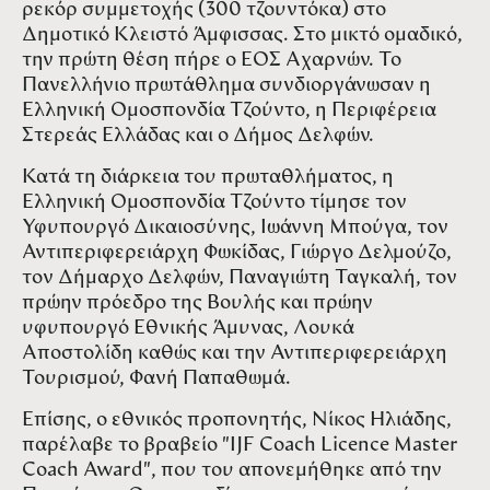
ρεκόρ συμμετοχής (300 τζουντόκα) στο
Δημοτικό Κλειστό Άμφισσας. Στο μικτό ομαδικό,
την πρώτη θέση πήρε ο ΕΟΣ Αχαρνών. Το
Πανελλήνιο πρωτάθλημα συνδιοργάνωσαν η
Ελληνική Ομοσπονδία Τζούντο, η Περιφέρεια
Στερεάς Ελλάδας και ο Δήμος Δελφών.
Κατά τη διάρκεια του πρωταθλήματος, η
Ελληνική Ομοσπονδία Τζούντο τίμησε τον
Υφυπουργό Δικαιοσύνης, Ιωάννη Μπούγα, τον
Αντιπεριφερειάρχη Φωκίδας, Γιώργο Δελμούζο,
τον Δήμαρχο Δελφών, Παναγιώτη Ταγκαλή, τον
πρώην πρόεδρο της Βουλής και πρώην
υφυπουργό Εθνικής Άμυνας, Λουκά
Αποστολίδη καθώς και την Αντιπεριφερειάρχη
Τουρισμού, Φανή Παπαθωμά.
Επίσης, ο εθνικός προπονητής, Νίκος Ηλιάδης,
παρέλαβε το βραβείο "IJF Coach Licence Master
Coach Award", που του απονεμήθηκε από την