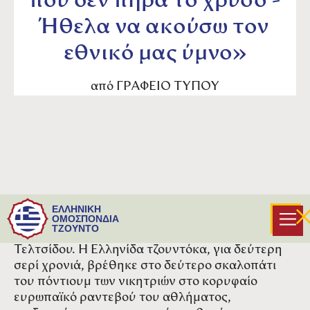
που δεν πήρα το χρυσό -
Ήθελα να ακούσω τον
εθνικό μας ύμνο»
από
ΓΡΑΦΕΙΟ ΤΥΠΟΥ
Με το ασημένιο μετάλλιο του Ευρωπαϊκού
ΕΛΛΗΝΙΚΗ
πρωταθλήματος στις αποσκευές της, επέστρεψε
ΟΜΟΣΠΟΝΔΙΑ
ΤΖΟΥΝΤΟ
σήμερα από το Μαυροβούνιο, η Ελισάβετ
Τελτσίδου. Η Ελληνίδα τζουντόκα, για δεύτερη
σερί χρονιά, βρέθηκε στο δεύτερο σκαλοπάτι
του πόντιουμ των νικητριών στο κορυφαίο
ευρωπαϊκό ραντεβού του αθλήματος,