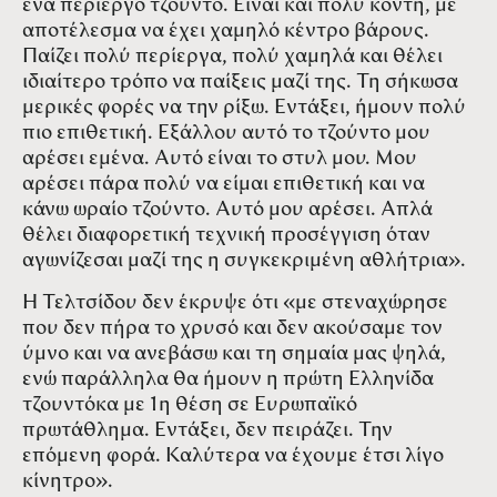
ένα περίεργο τζούντο. Είναι και πολύ κοντή, με
αποτέλεσμα να έχει χαμηλό κέντρο βάρους.
Παίζει πολύ περίεργα, πολύ χαμηλά και θέλει
ιδιαίτερο τρόπο να παίξεις μαζί της. Τη σήκωσα
μερικές φορές να την ρίξω. Εντάξει, ήμουν πολύ
πιο επιθετική. Εξάλλου αυτό το τζούντο μου
αρέσει εμένα. Αυτό είναι το στυλ μου. Μου
αρέσει πάρα πολύ να είμαι επιθετική και να
κάνω ωραίο τζούντο. Αυτό μου αρέσει. Απλά
θέλει διαφορετική τεχνική προσέγγιση όταν
αγωνίζεσαι μαζί της η συγκεκριμένη αθλήτρια».
Η Τελτσίδου δεν έκρυψε ότι «με στεναχώρησε
που δεν πήρα το χρυσό και δεν ακούσαμε τον
ύμνο και να ανεβάσω και τη σημαία μας ψηλά,
ενώ παράλληλα θα ήμουν η πρώτη Ελληνίδα
τζουντόκα με 1η θέση σε Ευρωπαϊκό
πρωτάθλημα. Εντάξει, δεν πειράζει. Την
επόμενη φορά. Καλύτερα να έχουμε έτσι λίγο
κίνητρο».