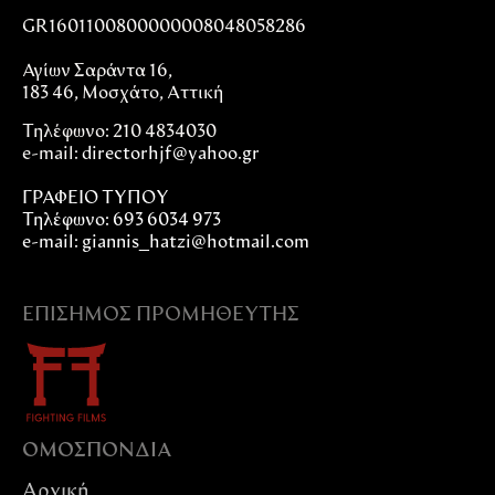
GR1601100800000008048058286
Αγίων Σαράντα 16,
183 46, Μοσχάτο, Αττική
Τηλέφωνο: 210 4834030
e-mail:
directorhjf@yahoo.gr
ΓΡΑΦΕΙΟ ΤΥΠΟΥ
Τηλέφωνο: 693 6034 973
e-mail: giannis_hatzi@hotmail.com
ΕΠΊΣΗΜΟΣ ΠΡΟΜΗΘΕΥΤΉΣ
ΟΜΟΣΠΟΝΔIΑ
Αρχική