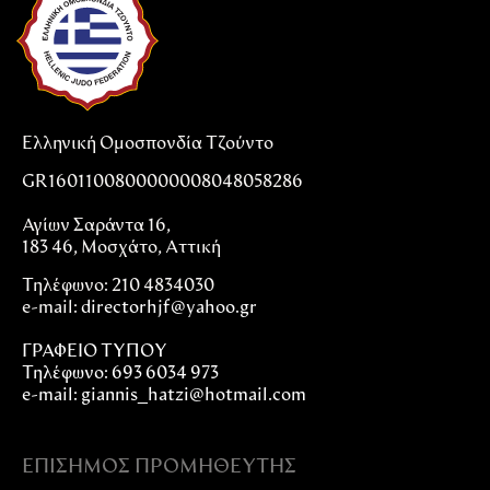
Ελληνική Ομοσπονδία Τζούντο
GR1601100800000008048058286
Αγίων Σαράντα 16,
183 46, Μοσχάτο, Αττική
Τηλέφωνο: 210 4834030
e-mail:
directorhjf@yahoo.gr
ΓΡΑΦΕΙΟ ΤΥΠΟΥ
Τηλέφωνο: 693 6034 973
e-mail: giannis_hatzi@hotmail.com
ΕΠΊΣΗΜΟΣ ΠΡΟΜΗΘΕΥΤΉΣ