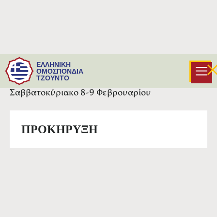
Η προκήρυξη του διασυλλογικού
ΕΛΛΗΝΙΚΗ
πρωταθλήματος νέων ανδρών και νέων
ΟΜΟΣΠΟΝΔΙΑ
ΤΖΟΥΝΤΟ
γυναικών που θα γίνει στην Τρίπολη το
Σαββατοκύριακο 8-9 Φεβρουαρίου
ΠΡΟΚΗΡΥΞΗ