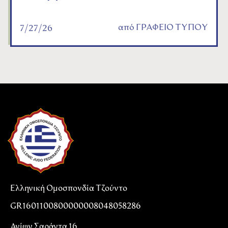
από
ΓΡΑΦΕΙΟ ΤΥΠΟΥ
7/27/26
Ελληνική Ομοσπονδία Τζούντο
GR1601100800000008048058286
Αγίων Σαράντα 16,