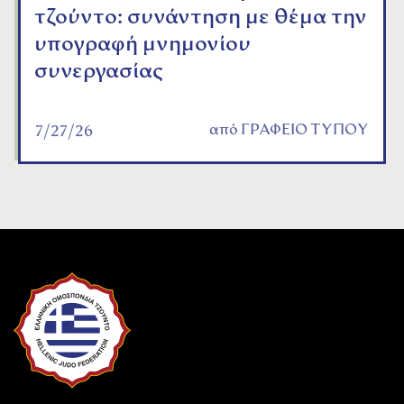
τζούντο: συνάντηση με θέμα την
υπογραφή μνημονίου
συνεργασίας
από
ΓΡΑΦΕΙΟ ΤΥΠΟΥ
7/27/26