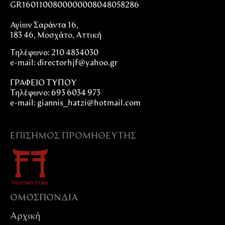
GR1601100800000008048058286
Αγίων Σαράντα 16,
183 46, Μοσχάτο, Αττική
Τηλέφωνο: 210 4834030
e-mail:
directorhjf@yahoo.gr
ΓΡΑΦΕΙΟ ΤΥΠΟΥ
Τηλέφωνο: 693 6034 973
e-mail: giannis_hatzi@hotmail.com
ΕΠΊΣΗΜΟΣ ΠΡΟΜΗΘΕΥΤΉΣ
ΟΜΟΣΠΟΝΔIΑ
Αρχική