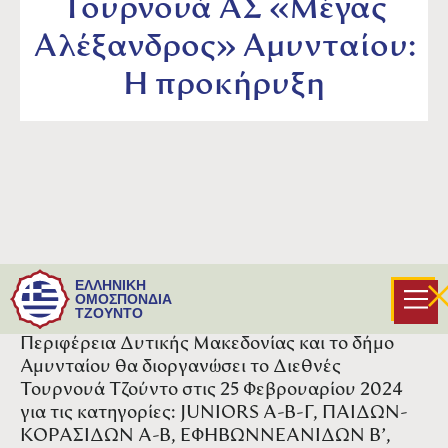
Τουρνουά ΑΣ «Μέγας
Αλέξανδρος» Αμυνταίου:
Η προκήρυξη
Ο Αθλητικός Σύλλογος ΄΄ΜΕΓΑΣ
ΕΛΛΗΝΙΚΗ
ΑΛΕΞΑΝΔΡΟΣ΄΄ Αμυνταίου σε συνεργασία με
ΟΜΟΣΠΟΝΔΙΑ
ΤΖΟΥΝΤΟ
την Ελληνική Ομοσπονδία Τζούντο, την
Περιφέρεια Δυτικής Μακεδονίας και το δήμο
Αμυνταίου θα διοργανώσει το Διεθνές
Τουρνουά Τζούντο στις 25 Φεβρουαρίου 2024
για τις κατηγορίες: JUNΙORS A-B-Γ, ΠΑΙΔΩΝ-
ΚΟΡΑΣΙΔΩΝ Α-Β, ΕΦΗΒΩΝΝΕΑΝΙΔΩΝ Β’,