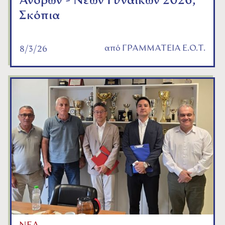
Ανδρών - Νέων Γυναικών 2026,
Σκόπια
από
ΓΡΑΜΜΑΤΕΙΑ Ε.Ο.Τ.
8/3/26