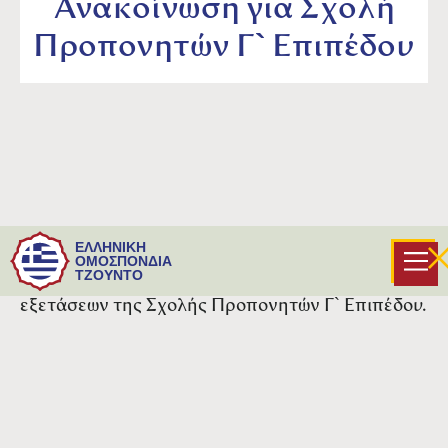
Ανακοίνωση για Σχολή
Προπονητών Γ` Επιπέδου
Την Πέμπτη 22 Φεβρουαρίου και ώρα 18:00 θα
ΕΛΛΗΝΙΚΗ
πραγματοποιηθεί διαδικτυακή συνάντηση για
ΟΜΟΣΠΟΝΔΙΑ
ΤΖΟΥΝΤΟ
να δοθούν οδηγίες για τη διεξαγωγή των
εξετάσεων της Σχολής Προπονητών Γ` Επιπέδου.