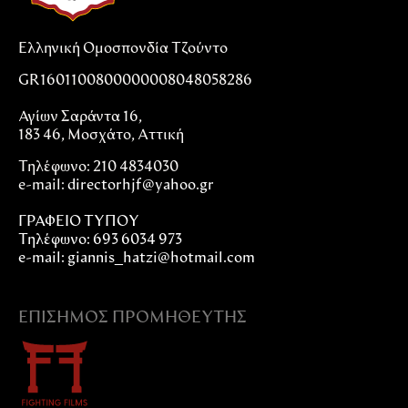
Ελληνική Ομοσπονδία Τζούντο
GR1601100800000008048058286
Αγίων Σαράντα 16,
183 46, Μοσχάτο, Αττική
Τηλέφωνο: 210 4834030
e-mail:
directorhjf@yahoo.gr
ΓΡΑΦΕΙΟ ΤΥΠΟΥ
Τηλέφωνο: 693 6034 973
e-mail: giannis_hatzi@hotmail.com
ΕΠΊΣΗΜΟΣ ΠΡΟΜΗΘΕΥΤΉΣ