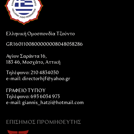
Ελληνική Ομοσπονδία Τζούντο
GR1601100800000008048058286
Αγίων Σαράντα 16,
183 46, Μοσχάτο, Αττική
Τηλέφωνο: 210 4834030
e-mail:
directorhjf@yahoo.gr
ΓΡΑΦΕΙΟ ΤΥΠΟΥ
Τηλέφωνο: 693 6034 973
e-mail: giannis_hatzi@hotmail.com
ΕΠΊΣΗΜΟΣ ΠΡΟΜΗΘΕΥΤΉΣ