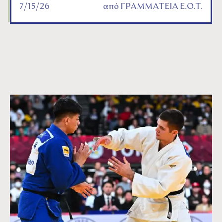
7/15/26
από
ΓΡΑΜΜΑΤΕΙΑ Ε.Ο.Τ.