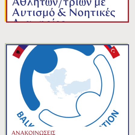
Αθλητών/τριών με
Αυτισμό & Νοητικές
Αναπηρίες
από
ΓΡΑΜΜΑΤΕΙΑ Ε.Ο.Τ.
Jan 9, 2026
ΑΝΑΚΟΙΝΩΣΕΙΣ