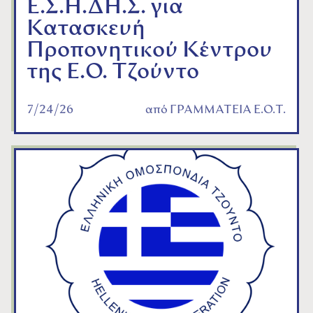
Ε.Σ.Η.ΔΗ.Σ. για
Κατασκευή
Προπονητικού Κέντρου
της Ε.Ο. Τζούντο
7/24/26
από
ΓΡΑΜΜΑΤΕΙΑ Ε.Ο.Τ.