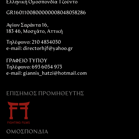
Ελληνική Ομοσπονδία Τζούντο
GR1601100800000008048058286
Αγίων Σαράντα 16,
183 46, Μοσχάτο, Αττική
Τηλέφωνο: 210 4834030
e-mail:
directorhjf@yahoo.gr
ΓΡΑΦΕΙΟ ΤΥΠΟΥ
Τηλέφωνο: 693 6034 973
e-mail: giannis_hatzi@hotmail.com
ΕΠΊΣΗΜΟΣ ΠΡΟΜΗΘΕΥΤΉΣ
ΟΜΟΣΠΟΝΔIΑ