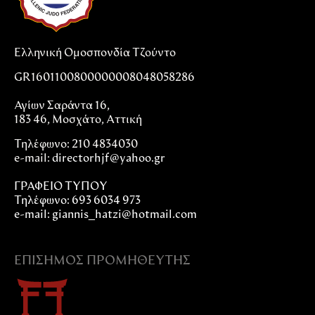
Ελληνική Ομοσπονδία Τζούντο
GR1601100800000008048058286
Αγίων Σαράντα 16,
183 46, Μοσχάτο, Αττική
Τηλέφωνο: 210 4834030
e-mail:
directorhjf@yahoo.gr
ΓΡΑΦΕΙΟ ΤΥΠΟΥ
Τηλέφωνο: 693 6034 973
e-mail: giannis_hatzi@hotmail.com
ΕΠΊΣΗΜΟΣ ΠΡΟΜΗΘΕΥΤΉΣ